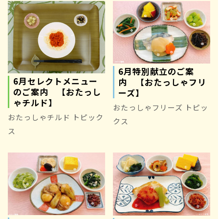
6月特別献立のご案
6月セレクトメニュー
内 【おたっしゃフリ
のご案内 【おたっし
ーズ】
ゃチルド】
おたっしゃフリーズ トピッ
おたっしゃチルド トピック
クス
ス