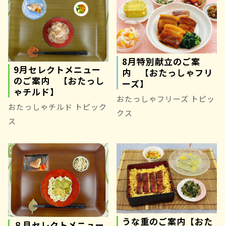
8月特別献立のご案
9月セレクトメニュー
内 【おたっしゃフリ
のご案内 【おたっし
ーズ】
ゃチルド】
おたっしゃフリーズ トピッ
おたっしゃチルド トピック
クス
ス
うな重のご案内【おた
８月セレクトメニュー