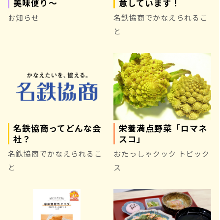
美味便り～
意しています！
お知らせ
名鉄協商でかなえられるこ
と
名鉄協商ってどんな会
栄養満点野菜「ロマネ
社？
スコ」
名鉄協商でかなえられるこ
おたっしゃクック トピック
と
ス