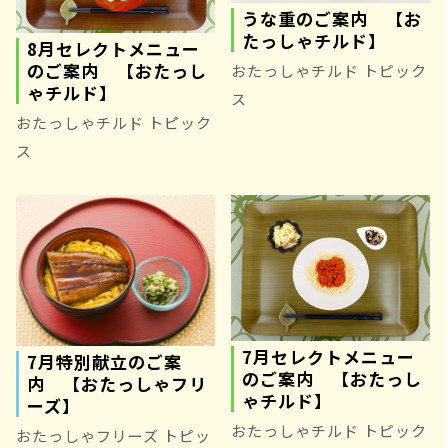
うな重のご案内 【お
たっしゃチルド】
8月セレクトメニュー
のご案内 【おたっし
おたっしゃチルド トピック
ゃチルド】
ス
おたっしゃチルド トピック
ス
7月セレクトメニュー
7月特別献立のご案
のご案内 【おたっし
内 【おたっしゃフリ
ゃチルド】
ーズ】
おたっしゃチルド トピック
おたっしゃフリーズ トピッ