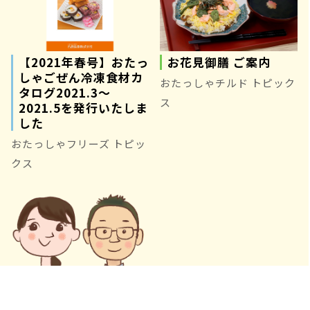
【2021年春号】おたっ
お花見御膳 ご案内
しゃごぜん冷凍食材カ
おたっしゃチルド トピック
タログ2021.3～
ス
2021.5を発行いたしま
した
おたっしゃフリーズ トピッ
クス
おたっしゃごぜんホー