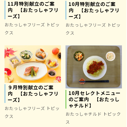
11月特別献立のご案
10月特別献立のご案
内 【おたっしゃフリ
内 【おたっしゃフリ
ーズ】
ーズ】
おたっしゃフリーズ トピッ
おたっしゃフリーズ トピッ
クス
クス
９月特別献立のご案
10月セレクトメニュー
内 【おたっしゃフリ
のご案内 【おたっし
ーズ】
ゃチルド】
おたっしゃフリーズ トピッ
おたっしゃチルド トピック
クス
ス