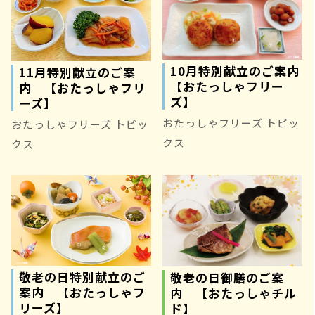
10月特別献立のご案内
11月特別献立のご案
【おたっしゃフリー
内 【おたっしゃフリ
ズ】
ーズ】
おたっしゃフリーズ トピッ
おたっしゃフリーズ トピッ
クス
クス
敬老の日特別献立のご
敬老の日御膳のご案
案内 【おたっしゃフ
内 【おたっしゃチル
リーズ】
ド】