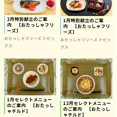
2月特別献立のご案
1月特別献立のご案
内 【おたっしゃフリ
内 【おたっしゃフリ
ーズ】
ーズ】
おたっしゃフリーズ トピッ
おたっしゃフリーズ トピッ
クス
クス
1月セレクトメニュー
12月セレクトメニュー
のご案内 【おたっし
のご案内 【おたっし
ゃチルド】
ゃチルド】