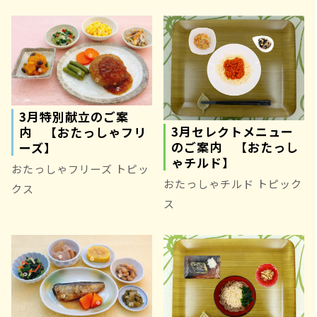
3月特別献立のご案
3月セレクトメニュー
内 【おたっしゃフリ
のご案内 【おたっし
ーズ】
ゃチルド】
おたっしゃフリーズ トピッ
おたっしゃチルド トピック
クス
ス