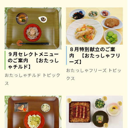
８月特別献立のご案
９月セレクトメニュー
内 【おたっしゃフリ
のご案内 【おたっし
ーズ】
ゃチルド】
おたっしゃフリーズ トピッ
おたっしゃチルド トピック
クス
ス