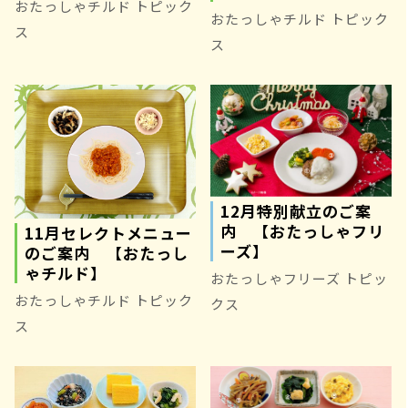
おたっしゃチルド トピック
おたっしゃチルド トピック
ス
ス
12月特別献立のご案
内 【おたっしゃフリ
11月セレクトメニュー
ーズ】
のご案内 【おたっし
ゃチルド】
おたっしゃフリーズ トピッ
おたっしゃチルド トピック
クス
ス