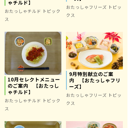
ゃチルド】
おたっしゃフリーズ トピッ
おたっしゃチルド トピック
クス
ス
9月特別献立のご案
10月セレクトメニュー
内 【おたっしゃフリ
のご案内 【おたっし
ーズ】
ゃチルド】
おたっしゃフリーズ トピッ
おたっしゃチルド トピック
クス
ス