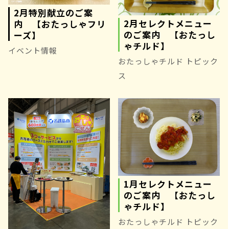
2月特別献立のご案
2月セレクトメニュー
内 【おたっしゃフリ
のご案内 【おたっし
ーズ】
ゃチルド】
イベント情報
おたっしゃチルド トピック
ス
1月セレクトメニュー
のご案内 【おたっし
ゃチルド】
おたっしゃチルド トピック