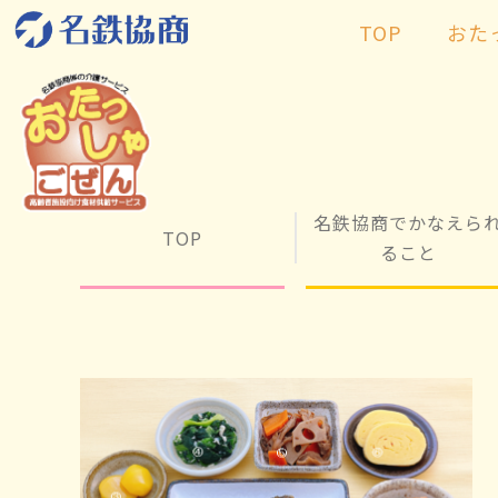
TOP
おた
名鉄協商でかなえら
TOP
ること