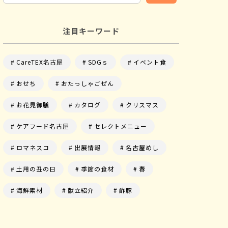
注目キーワード
CareTEX名古屋
SDGｓ
イベント食
おせち
おたっしゃごぜん
お花見御膳
カタログ
クリスマス
ケアフード名古屋
セレクトメニュー
ロマネスコ
出展情報
名古屋めし
土用の丑の日
季節の食材
春
海鮮素材
献立紹介
酢豚