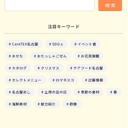
検 索
注目キーワード
CareTEX名古屋
SDGｓ
イベント食
おせち
おたっしゃごぜん
お花見御膳
カタログ
クリスマス
ケアフード名古屋
セレクトメニュー
ロマネスコ
出展情報
名古屋めし
土用の丑の日
季節の食材
春
海鮮素材
献立紹介
酢豚