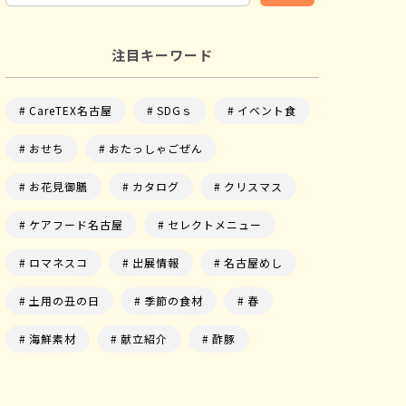
注目キーワード
CareTEX名古屋
SDGｓ
イベント食
おせち
おたっしゃごぜん
お花見御膳
カタログ
クリスマス
ケアフード名古屋
セレクトメニュー
ロマネスコ
出展情報
名古屋めし
土用の丑の日
季節の食材
春
海鮮素材
献立紹介
酢豚