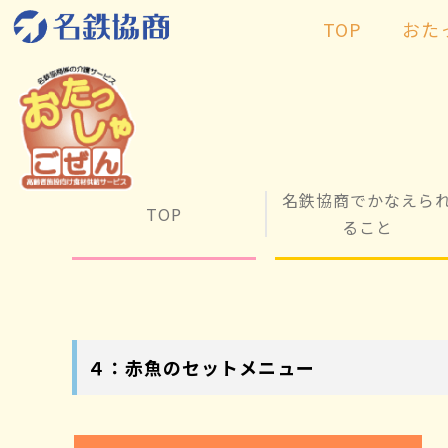
TOP
おた
名鉄協商でかなえら
TOP
ること
４：赤魚のセットメニュー