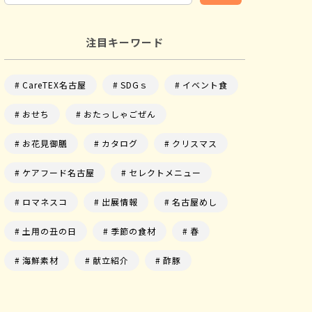
注目キーワード
CareTEX名古屋
SDGｓ
イベント食
おせち
おたっしゃごぜん
お花見御膳
カタログ
クリスマス
ケアフード名古屋
セレクトメニュー
ロマネスコ
出展情報
名古屋めし
土用の丑の日
季節の食材
春
海鮮素材
献立紹介
酢豚