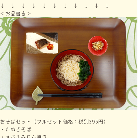
↓ ↓ ↓ ↓ ↓ ↓ ↓ ↓ ↓ ↓ ↓
＜お品書き＞
おそばセット（フルセット価格：税別395円）
・たぬきそば
・メバルみりん焼き