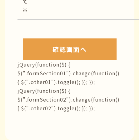
て
※
jQuery(function($) {
$(".formSection01").change(function()
{ $(".other01").toggle(); }); });
jQuery(function($) {
$(".formSection02").change(function()
{ $(".other02").toggle(); }); });