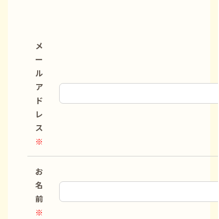
メ
ー
ル
ア
ド
レ
ス
※
お
名
前
※