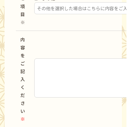
項
目
※
内
容
を
ご
記
入
く
だ
さ
い
※