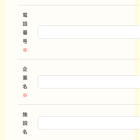
電
話
番
号
※
企
業
名
※
施
設
名