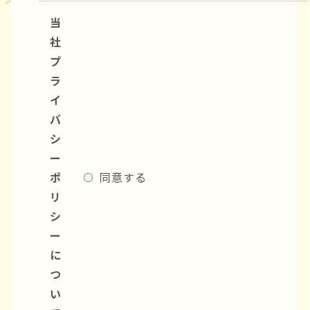
当
社
プ
ラ
イ
バ
シ
ー
ポ
同意する
リ
シ
ー
に
つ
い